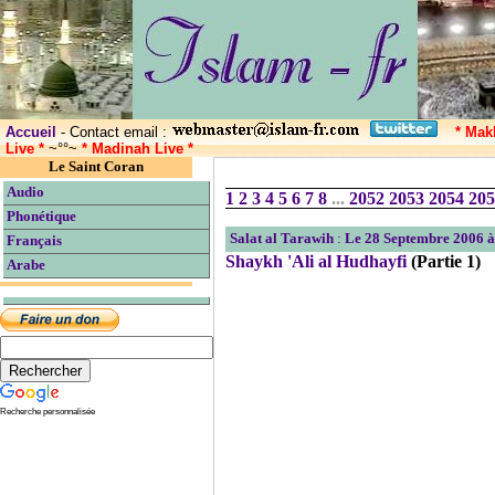
Accueil
- Contact email :
* Mak
Live *
~°°~
* Madinah Live *
Le Saint Coran
Audio
1
2
3
4
5
6
7
8
...
2052
2053
2054
205
Phonétique
Salat al Tarawih
:
Le 28 Septembre 2006 à
Français
Shaykh 'Ali al Hudhayfi
(Partie 1)
Arabe
Recherche personnalisée