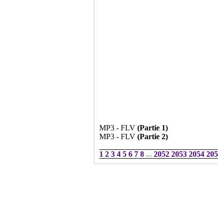
MP3 - FLV
(Partie 1)
MP3 - FLV
(Partie 2)
1
2
3
4
5
6
7
8
...
2052
2053
2054
205