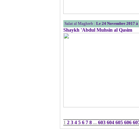
Salat al Maghreb :
Le 24 Novembre 2017 à
Shaykh 'Abdul Muhsin al Qasim
1
2
3
4
5
6
7
8
...
603
604
605
606
60