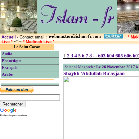
Accueil
- Contact email :
* Mak
Live *
~°°~
* Madinah Live *
Le Saint Coran
Audio
1
2
3
4
5
6
7
8
...
603
604
605
606
60
Phonétique
Salat al Maghreb :
Le 26 Novembre 2017 à
Français
Shaykh 'Abdullah Bu'ayjaan
Arabe
Recherche personnalisée