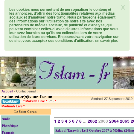
X
Les cookies nous permettent de personnaliser le contenu et
les annonces, d'offrir des fonctionnalités relatives aux médias
sociaux et d'analyser notre trafic. Nous partageons également
des informations sur l'utilisation de notre site avec nos
partenaires de médias sociaux, de publicité et d'analyse, qui
peuvent combiner celles-ci avec d'autres informations que vous
leur avez fournies ou qu'ils ont collectées lors de votre
utilisation de leurs services. En poursuivant votre navigation sur
ce site, vous acceptez ces conditions d'utilisation.
en savoir plus
Accueil
- Contact email :
Vendredi 27 Septembre 2019
* Makkah Live *
~°°~
*
Madinah Live *
Le Saint Coran
Audio
1
2
3
4
5
6
7
8
...
2062
2063
2064
2065
2
Phonétique
Salat al Tarawih
:
Le 5 Octobre 2007 à Médine (24ème
Français