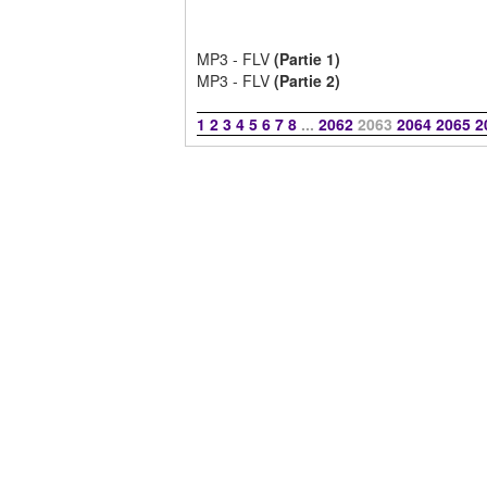
MP3 - FLV
(Partie 1)
MP3 - FLV
(Partie 2)
1
2
3
4
5
6
7
8
...
2062
2063
2064
2065
2