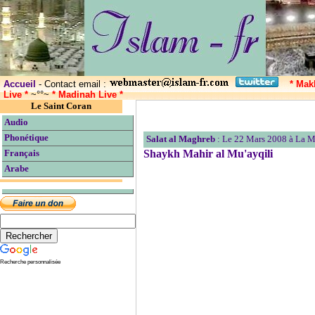
Accueil
- Contact email :
* Mak
Live *
~°°~
* Madinah Live *
Le Saint Coran
Audio
Phonétique
Salat al Maghreb
: Le 22 Mars 2008 à La
Shaykh Mahir al Mu'ayqili
Français
Arabe
Recherche personnalisée