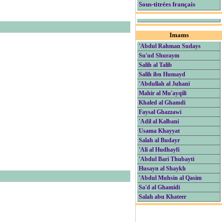
Sous-titrées français
Imams
'Abdul Rahman Sudays
Su'ud Shuraym
Salih al Talib
Salih ibn Humayd
'Abdullah al Juhani
Mahir al Mu'ayqili
Khaled al Ghamdi
Faysal Ghazzawi
'Adil al Kalbani
Usama Khayyat
Salah al Budayr
'Ali al Hudhayfi
'Abdul Bari Thubayti
Husayn al Shaykh
'Abdul Muhsin al Qasim
Sa'd al Ghamidi
Salah abu Khateer