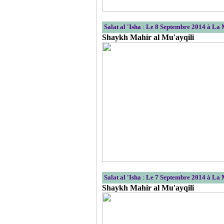
Salat al 'Isha
:
Le 8 Septembre 2014 à La
Shaykh Mahir al Mu'ayqili
Salat al 'Isha
:
Le 7 Septembre 2014 à La
Shaykh Mahir al Mu'ayqili