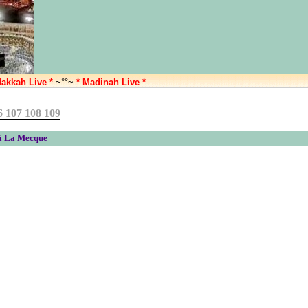
Makkah Live *
~°°~
* Madinah Live *
6 107 108 109
à La Mecque