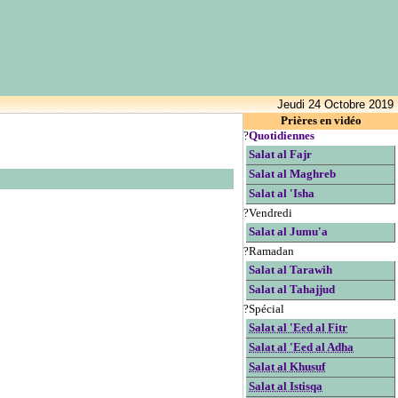
Jeudi 24 Octobre 2019
Prières en vidéo
?
Quotidiennes
Salat al Fajr
Salat al Maghreb
Salat al 'Isha
?Vendredi
Salat al Jumu'a
?Ramadan
Salat al Tarawih
Salat al Tahajjud
?Spécial
Salat al 'Eed al Fitr
Salat al 'Eed al Adha
Salat al Khusuf
Salat al Istisqa