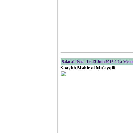
Salat al 'Isha
:
Le 15 Juin 2013 à La Mecq
Shaykh Mahir al Mu'ayqili