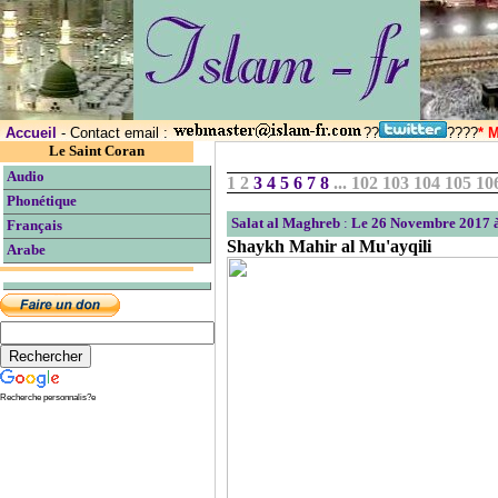
Accueil
- Contact email :
??
????
* 
Le Saint Coran
Audio
1 2
3
4
5
6
7
8
...
102 103 104 105 10
Phonétique
Salat al Maghreb
:
Le 26 Novembre 2017 
Français
Shaykh Mahir al Mu'ayqili
Arabe
Recherche personnalis?e