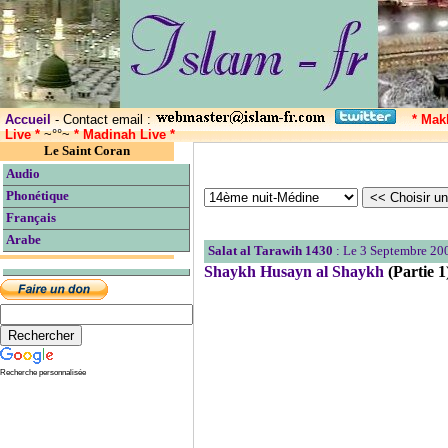
Accueil
- Contact email :
* Mak
Live *
~°°~
* Madinah Live *
Le Saint Coran
Audio
Phonétique
Français
Arabe
Salat al Tarawih 1430
: Le 3 Septembre 20
Shaykh Husayn al Shaykh
(Partie 1
Recherche personnalisée