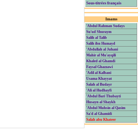
Sous-titrées français
Imams
'Abdul Rahman Sudays
Su'ud Shuraym
Salih al Talib
Salih ibn Humayd
'Abdullah al Juhani
Mahir al Mu'ayqili
Khaled al Ghamdi
Faysal Ghazzawi
'Adil al Kalbani
Usama Khayyat
Salah al Budayr
'Ali al Hudhayfi
'Abdul Bari Thubayti
Husayn al Shaykh
'Abdul Muhsin al Qasim
Sa'd al Ghamidi
Salah abu Khateer