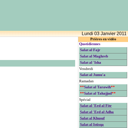
Lundi 03 Janvier 2011
Prières en vidéo
Quotidiennes
Salat al Fajr
Salat al Maghreb
Salat al 'Isha
Vendredi
Salat al Jumu'a
Ramadan
**
Salat al Tarawih
**
**
Salat al Tahajjud
**
Spécial
Salat al 'Eed al Fitr
Salat al 'Eed al Adha
Salat al Khusuf
Salat al Istisqa