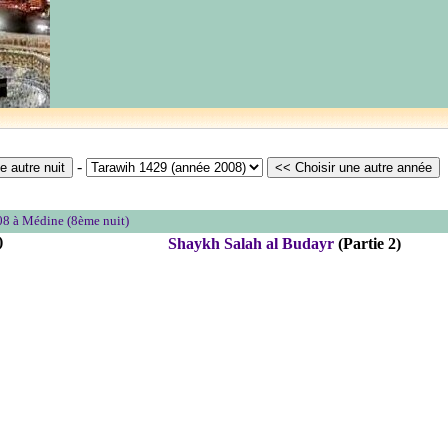
-
08 à Médine (8ème nuit)
)
Shaykh Salah al Budayr
(Partie 2)