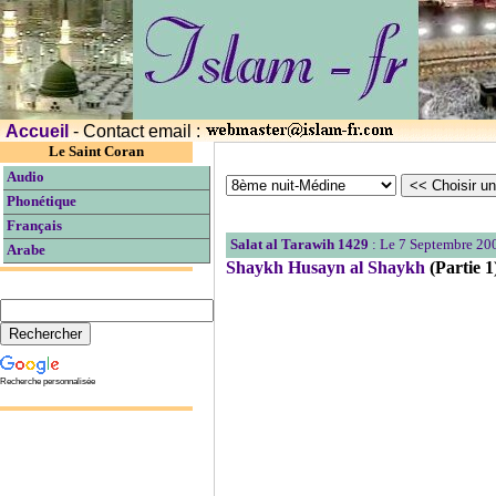
Accueil
- Contact email :
Le Saint Coran
Audio
Phonétique
Français
Salat al Tarawih 1429
: Le 7 Septembre 20
Arabe
Shaykh Husayn al Shaykh
(Partie 1
Recherche personnalisée