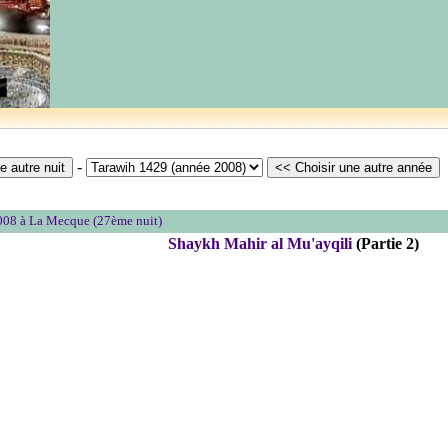
-
008 à La Mecque (27ème nuit)
Shaykh Mahir al Mu'ayqili
(Partie 2)