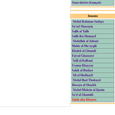
Sous-titrées français
Imams
'Abdul Rahman Sudays
Su'ud Shuraym
Salih al Talib
Salih ibn Humayd
'Abdullah al Juhani
Mahir al Mu'ayqili
Khaled al Ghamdi
Faysal Ghazzawi
'Adil al Kalbani
Usama Khayyat
Salah al Budayr
'Ali al Hudhayfi
'Abdul Bari Thubayti
Husayn al Shaykh
'Abdul Muhsin al Qasim
Sa'd al Ghamidi
Salah abu Khateer