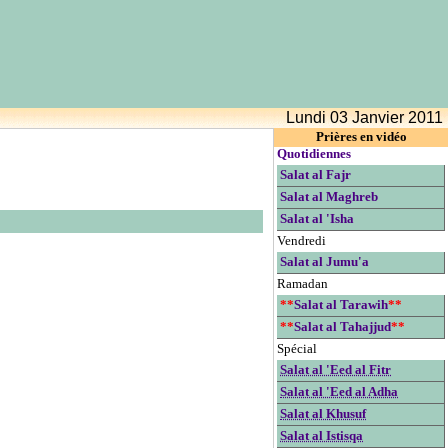
Lundi 03 Janvier 2011
Prières en vidéo
Quotidiennes
Salat al Fajr
Salat al Maghreb
Salat al 'Isha
Vendredi
Salat al Jumu'a
Ramadan
**
Salat al Tarawih
**
**
Salat al Tahajjud
**
Spécial
Salat al 'Eed al Fitr
Salat al 'Eed al Adha
Salat al Khusuf
Salat al Istisqa