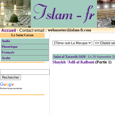
Accueil
- Contact email :
Le Saint Coran
Audio
Phonétique
Français
Salat al Tarawih 1429
: Le 26 Septembre 2
Arabe
Shaykh 'Adil al Kalbani
(Partie 1)
Recherche personnalisée