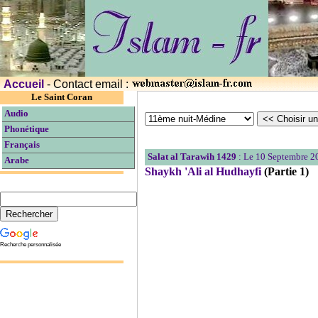
Accueil
- Contact email :
Le Saint Coran
Audio
Phonétique
Français
Salat al Tarawih 1429
: Le 10 Septembre 2
Arabe
Shaykh 'Ali al Hudhayfi
(Partie 1)
Recherche personnalisée