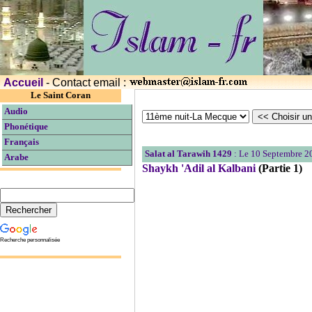
Accueil
- Contact email :
Le Saint Coran
Audio
Phonétique
Français
Salat al Tarawih 1429
: Le 10 Septembre 2
Arabe
Shaykh 'Adil al Kalbani
(Partie 1)
Recherche personnalisée