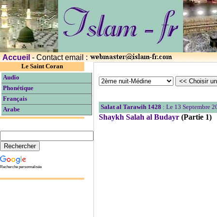
Accueil
- Contact email :
Le Saint Coran
Audio
Phonétique
Français
Salat al Tarawih 1428
: Le 13 Septembre 2
Arabe
Shaykh Salah al Budayr
(Partie 1)
Recherche personnalisée