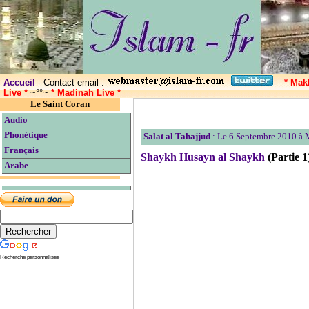
Accueil
- Contact email :
* Mak
Live *
~°°~
* Madinah Live *
Le Saint Coran
Audio
Phonétique
Salat al Tahajjud
: Le 6 Septembre 2010 à
Français
Shaykh Husayn al Shaykh
(Partie 1
Arabe
Recherche personnalisée