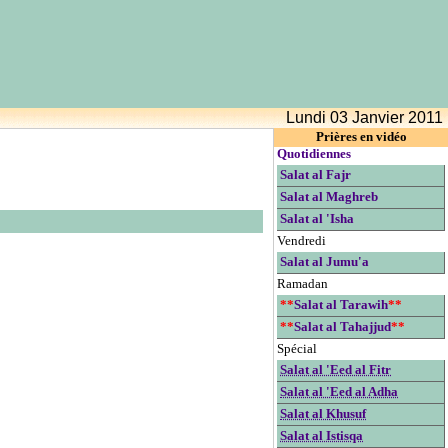
Lundi 03 Janvier 2011
Prières en vidéo
Quotidiennes
Salat al Fajr
Salat al Maghreb
Salat al 'Isha
Vendredi
Salat al Jumu'a
Ramadan
**
Salat al Tarawih
**
**
Salat al Tahajjud
**
Spécial
Salat al 'Eed al Fitr
Salat al 'Eed al Adha
Salat al Khusuf
Salat al Istisqa