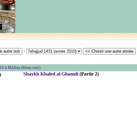
-
10 à Médine (6ème nuit)
Shaykh Khaled al Ghamdi
(Partie 2)
)