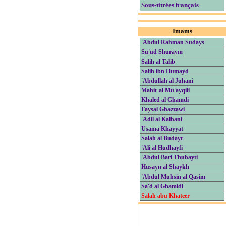
Sous-titrées français
Imams
'Abdul Rahman Sudays
Su'ud Shuraym
Salih al Talib
Salih ibn Humayd
'Abdullah al Juhani
Mahir al Mu'ayqili
Khaled al Ghamdi
Faysal Ghazzawi
'Adil al Kalbani
Usama Khayyat
Salah al Budayr
'Ali al Hudhayfi
'Abdul Bari Thubayti
Husayn al Shaykh
'Abdul Muhsin al Qasim
Sa'd al Ghamidi
Salah abu Khateer