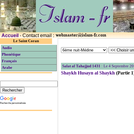
Accueil
- Contact email :
Le Saint Coran
Audio
Phonétique
Français
Salat al Tahajjud 1431
: Le 4 Septembre 20
Arabe
Shaykh Husayn al Shaykh
(Partie 1
Recherche personnalisée