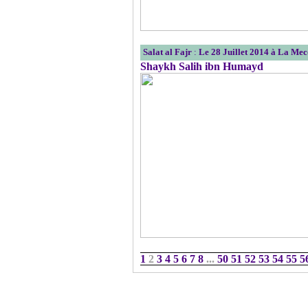
Salat al Fajr
:
Le 28 Juillet 2014 à La Me
Shaykh Salih ibn Humayd
1
2
3
4
5
6
7
8
...
50
51
52
53
54
55
5