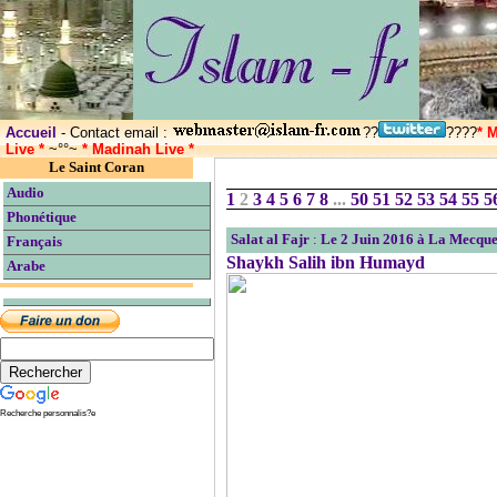
Accueil
- Contact email :
??
????
* 
Live *
~°°~
* Madinah Live *
Le Saint Coran
Audio
1
2
3
4
5
6
7
8
...
50
51
52
53
54
55
5
Phonétique
Salat al Fajr
:
Le 2 Juin 2016 à La Mecqu
Français
Shaykh Salih ibn Humayd
Arabe
Recherche personnalis?e