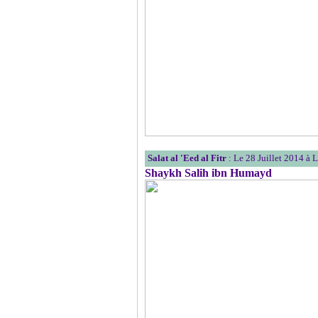
Salat al 'Eed al Fitr
: Le 28 Juillet 2014 à
Shaykh Salih ibn Humayd