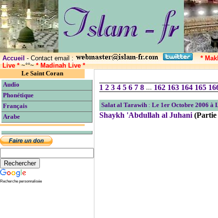
Accueil
- Contact email :
* Mak
Live *
~°°~
* Madinah Live *
Le Saint Coran
Audio
1
2
3
4
5
6
7
8
...
162
163
164
165
16
Phonétique
Salat al Tarawih
:
Le 1er Octobre 2006 à
Français
Shaykh 'Abdullah al Juhani
(Partie
Arabe
Recherche personnalisée