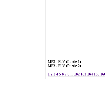
MP3 - FLV
(Partie 1)
MP3 - FLV
(Partie 2)
1
2
3
4
5
6
7
8
...
162
163
164
165
16