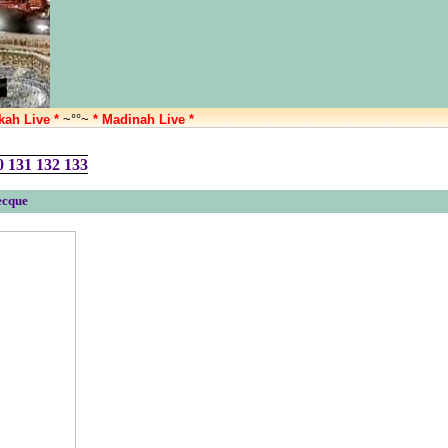
kah Live *
~°°~
* Madinah Live *
0
131
132
133
ecque