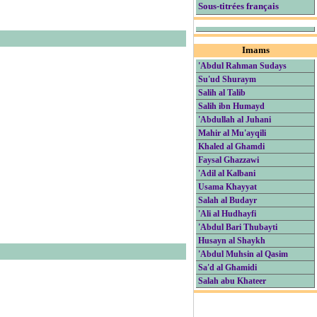
Sous-titrées français
Imams
'Abdul Rahman Sudays
Su'ud Shuraym
Salih al Talib
Salih ibn Humayd
'Abdullah al Juhani
Mahir al Mu'ayqili
Khaled al Ghamdi
Faysal Ghazzawi
'Adil al Kalbani
Usama Khayyat
Salah al Budayr
'Ali al Hudhayfi
'Abdul Bari Thubayti
Husayn al Shaykh
'Abdul Muhsin al Qasim
Sa'd al Ghamidi
Salah abu Khateer