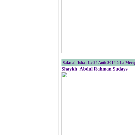
Salat al 'Isha
:
Le 24 Août 2014 à La Mecq
Shaykh 'Abdul Rahman Sudays