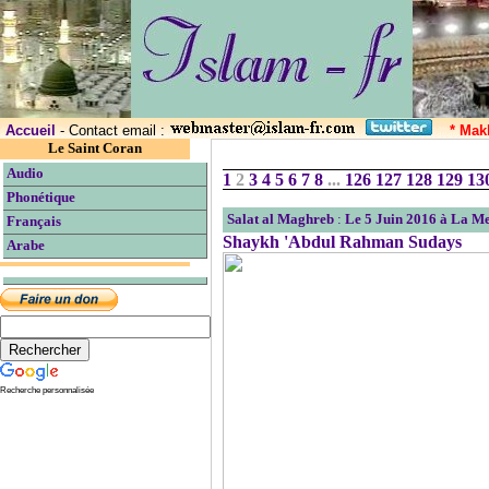
Accueil
- Contact email :
* Mak
Le Saint Coran
Audio
1
2
3
4
5
6
7
8
...
126
127
128
129
13
Phonétique
Salat al Maghreb
:
Le 5 Juin 2016 à La M
Français
Shaykh 'Abdul Rahman Sudays
Arabe
Recherche personnalisée