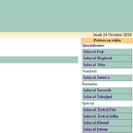
Jeudi 24 Octobre 2019
Prières en vidéo
Quotidiennes
Salat al Fajr
Salat al Maghreb
Salat al 'Isha
Vendredi
Salat al Jumu'a
Ramadan
Salat al Tarawih
Salat al Tahajjud
Spécial
Salat al 'Eed al Fitr
Salat al 'Eed al Adha
Salat al Khusuf
Salat al Istisqa