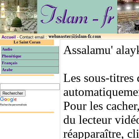
Accueil
- Contact email :
Le Saint Coran
Assalamu' alay
Audio
Phonétique
Français
Arabe
Les sous-titres
automatiquement
Pour les cacher,
Recherche personnalisée
du lecteur vidéo
réapparaître, c