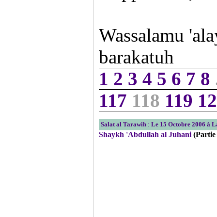
Wassalamu 'al
barakatuh
1
2
3
4
5
6
7
8
117
118
119
12
Salat al Tarawih
:
Le 15 Octobre 2006 à 
Shaykh 'Abdullah al Juhani
(Partie