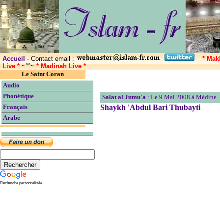
Accueil
- Contact email :
* Mak
Live *
~°°~
* Madinah Live *
Le Saint Coran
Audio
Phonétique
Salat al Jumu'a
: Le 9 Mai 2008 à Médine
Shaykh 'Abdul Bari Thubayti
Français
Arabe
Recherche personnalisée