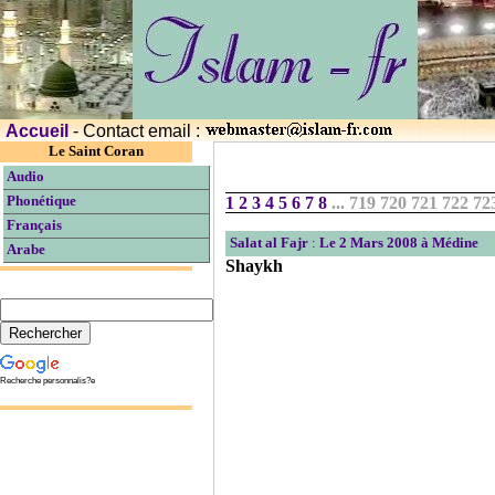
Accueil
- Contact email :
Le Saint Coran
Audio
Phonétique
1
2
3
4
5
6
7
8
...
719 720 721 722 7
Français
Salat al Fajr
:
Le 2 Mars 2008 à Médine
Arabe
Shaykh
Recherche personnalis?e