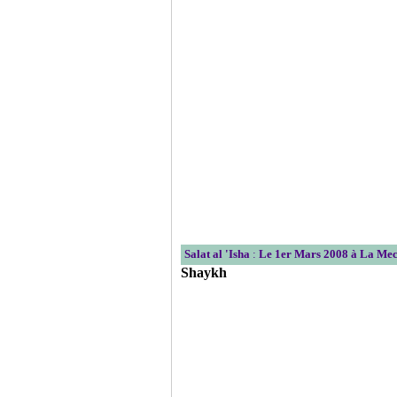
Salat al 'Isha
:
Le 1er Mars 2008 à La Me
Shaykh