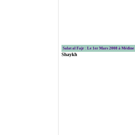
Salat al Fajr
:
Le 1er Mars 2008 à Médine
Shaykh