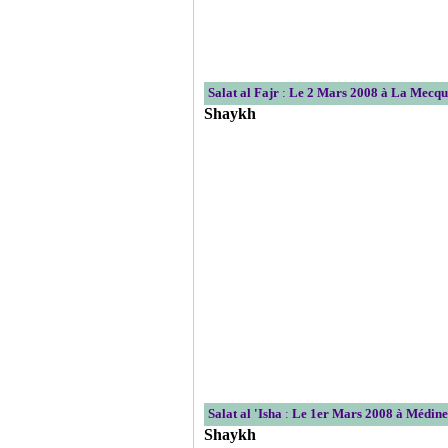
Salat al Fajr
:
Le 2 Mars 2008 à La Mecqu
Shaykh
Salat al 'Isha
:
Le 1er Mars 2008 à Médine
Shaykh