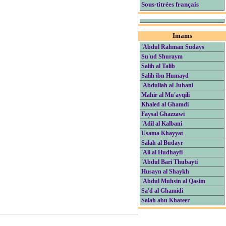
Sous-titrées français
Imams
'Abdul Rahman Sudays
Su'ud Shuraym
Salih al Talib
Salih ibn Humayd
'Abdullah al Juhani
Mahir al Mu'ayqili
Khaled al Ghamdi
Faysal Ghazzawi
'Adil al Kalbani
Usama Khayyat
Salah al Budayr
'Ali al Hudhayfi
'Abdul Bari Thubayti
Husayn al Shaykh
'Abdul Muhsin al Qasim
Sa'd al Ghamidi
Salah abu Khateer