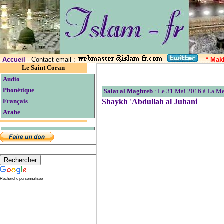
Accueil
- Contact email :
* Mak
Le Saint Coran
Audio
Phonétique
Salat al Maghreb
: Le 31 Mai 2016 à La 
Shaykh 'Abdullah al Juhani
Français
Arabe
Recherche personnalisée