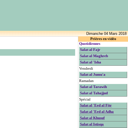
Dimanche 04 Mars 2018
Prières en vidéo
Quotidiennes
Salat al Fajr
Salat al Maghreb
Salat al 'Isha
Vendredi
Salat al Jumu'a
Ramadan
Salat al Tarawih
Salat al Tahajjud
Spécial
Salat al 'Eed al Fitr
Salat al 'Eed al Adha
Salat al Khusuf
Salat al Istisqa