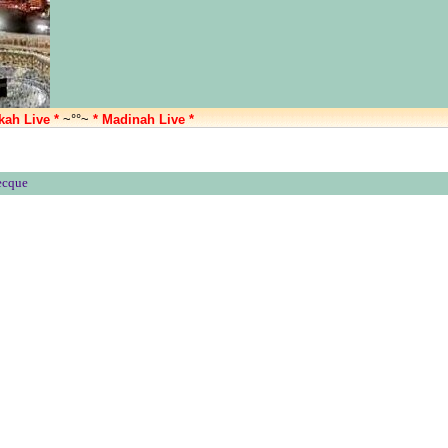
kah Live *
~°°~
* Madinah Live *
Mecque