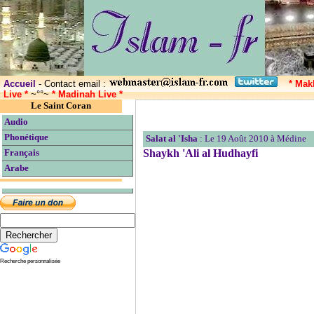
Accueil
- Contact email :
* Mak
Live *
~°°~
* Madinah Live *
Le Saint Coran
Audio
Phonétique
Salat al 'Isha
: Le 19 Août 2010 à Médine
Shaykh 'Ali al Hudhayfi
Français
Arabe
Recherche personnalisée