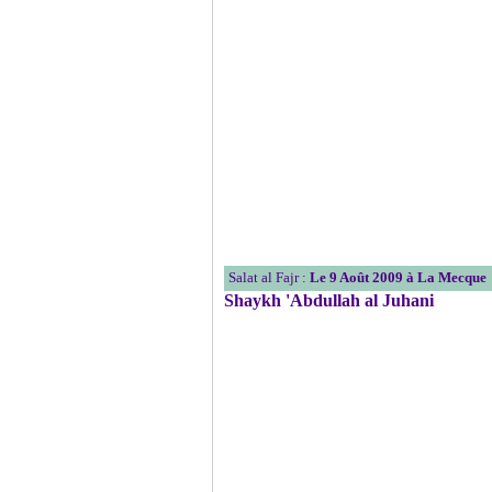
Salat al Fajr :
Le 9 Août 2009 à La Mecque
Shaykh 'Abdullah al Juhani