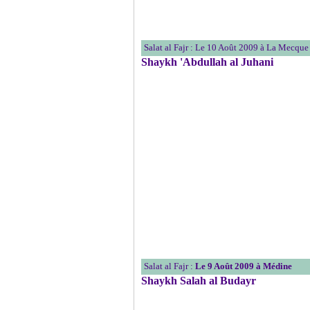
Salat al Fajr : Le 10 Août 2009 à La Mecque
Shaykh 'Abdullah al Juhani
Salat al Fajr :
Le 9 Août 2009 à Médine
Shaykh Salah al Budayr