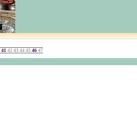
0
41
42 43 44 45
46
47