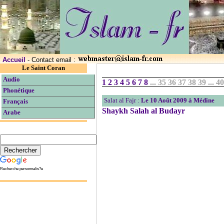
Accueil
- Contact email :
Le Saint Coran
Audio
1
2
3
4
5
6
7
8
...
35 36 37 38 39
...
4
Phonétique
Salat al Fajr :
Le 10 Août 2009 à Médine
Français
Shaykh Salah al Budayr
Arabe
Recherche personnalis?e