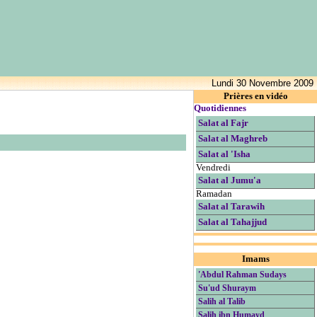
Lundi 30 Novembre 2009
Prières en vidéo
Quotidiennes
Salat al Fajr
Salat al Maghreb
Salat al 'Isha
Vendredi
Salat al Jumu'a
Ramadan
Salat al Tarawih
Salat al Tahajjud
Imams
'Abdul Rahman Sudays
Su'ud Shuraym
Salih al Talib
Salih ibn Humayd