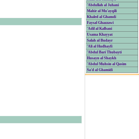
'Abdullah al Juhani
Mahir al Mu'ayqili
Khaled al Ghamdi
Faysal Ghazzawi
'Adil al Kalbani
Usama Khayyat
Salah al Budayr
'Ali al Hudhayfi
'Abdul Bari Thubayti
Husayn al Shaykh
'Abdul Muhsin al Qasim
Sa'd al Ghamidi