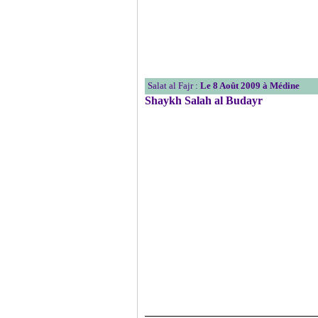
Salat al Fajr :
Le 8 Août 2009 à Médine
Shaykh Salah al Budayr