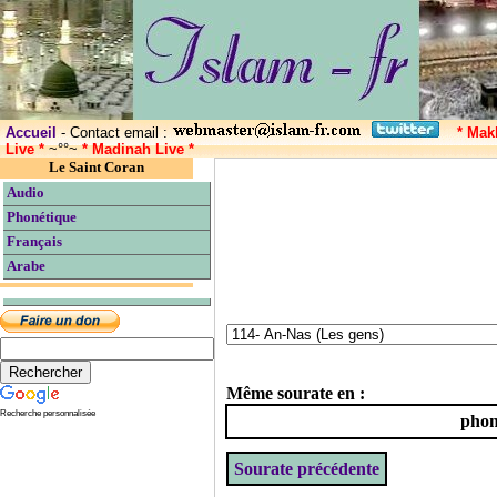
Accueil
- Contact email :
* Mak
Live *
~°°~
* Madinah Live *
Le Saint Coran
Audio
Phonétique
Français
Arabe
Même sourate en :
Recherche personnalisée
phon
Sourate précédente