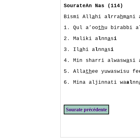
SourateAn Nas (114)
Bismi All
a
hi a
l
rra
h
m
a
ni 
1. Qul a’oo
th
u birabbi a
2. Maliki a
l
nn
a
s
i
3. Il
a
hi a
l
nn
a
s
i
4. Min sharri alwasw
a
si 
5. Alla
th
ee yuwaswisu f
6. Mina aljinnati wa
al
nn
Sourate précédente