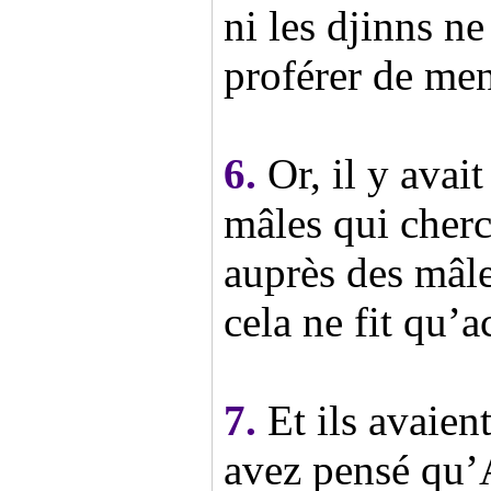
ni les djinns ne
proférer de me
6.
Or, il y avai
mâles qui cherc
auprès des mâle
cela ne fit qu’a
7.
Et ils avaie
avez pensé qu’A