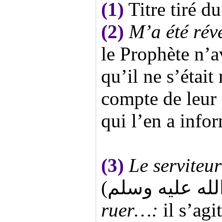
(1)
Titre tiré du
(2)
M’a été rév
le Prophète n’av
qu’il ne s’étai
compte de leur 
qui l’en a info
(3)
Le serviteur
ruer…:
il s’agi