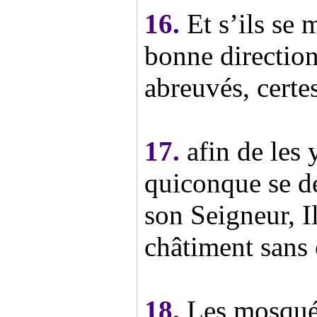
16.
Et s’ils se 
bonne direction
abreuvés, certe
17.
afin de les 
quiconque se d
son Seigneur, I
châtiment sans 
18.
Les mosquée