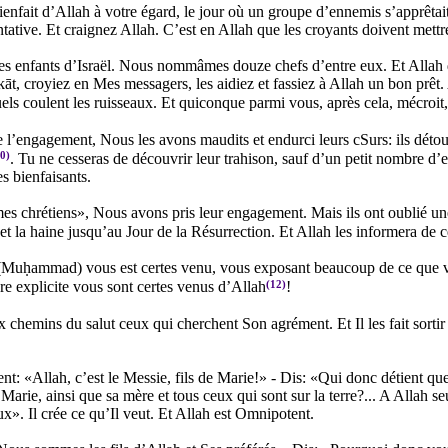
enfait d’Allah à votre égard, le jour où un groupe d’ennemis s’apprêtait
ntative. Et craignez Allah. C’est en Allah que les croyants doivent mettr
des enfants d’Israël. Nous nommâmes douze chefs d’entre eux. Et Allah 
kāt, croyiez en Mes messagers, les aidiez et fassiez à Allah un bon prêt. A
uels coulent les ruisseaux. Et quiconque parmi vous, après cela, mécroit
e l’engagement, Nous les avons maudits et endurci leurs cSurs: ils détour
0)
. Tu ne cesseras de découvrir leur trahison, sauf d’un petit nombre d’
es bienfaisants.
 chrétiens», Nous avons pris leur engagement. Mais ils ont oublié une 
et la haine jusqu’au Jour de la Résurrection. Et Allah les informera de ce
Muḥammad) vous est certes venu, vous exposant beaucoup de ce que vou
(12)
re explicite vous sont certes venus d’Allah
!
 chemins du salut ceux qui cherchent Son agrément. Et Il les fait sortir
nt: «Allah, c’est le Messie, fils de Marie!» - Dis: «Qui donc détient q
de Marie, ainsi que sa mère et tous ceux qui sont sur la terre?... A Allah s
eux». Il crée ce qu’Il veut. Et Allah est Omnipotent.