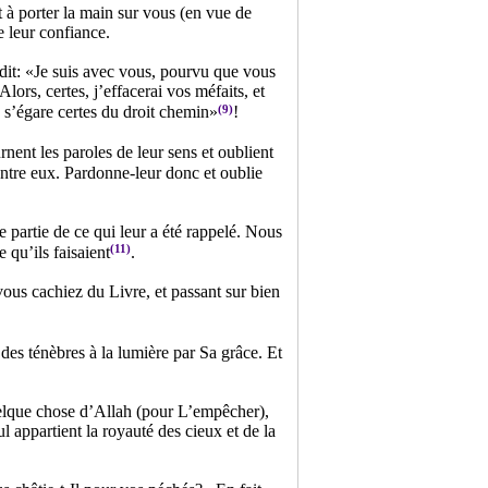
 à porter la main sur vous (en vue de
e leur confiance.
dit: «Je suis avec vous, pourvu que vous
lors, certes, j’effacerai vos méfaits, et
(9)
, s’égare certes du droit chemin»
!
nent les paroles de leur sens et oublient
entre eux. Pardonne-leur donc et oublie
partie de ce qui leur a été rappelé. Nous
(11)
 qu’ils faisaient
.
s cachiez du Livre, et passant sur bien
 des ténèbres à la lumière par Sa grâce. Et
uelque chose d’Allah (pour L’empêcher),
eul appartient la royauté des cieux et de la