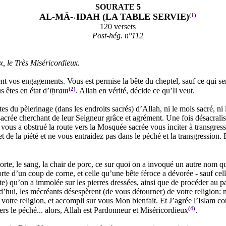
SOURATE 5
AL-MĀ-˓IDAH (LA TABLE SERVIE)
(1)
120 versets
Post-hég. n°112
, le Très Miséricordieux.
t vos engagements. Vous est permise la bête du cheptel, sauf ce qui se
(2)
s êtes en état d’
iḥrām
. Allah en vérité, décide ce qu’Il veut.
es du pèlerinage (dans les endroits sacrés) d’Allah, ni le mois sacré, ni 
sacrée cherchant de leur Seigneur grâce et agrément. Une fois désacralisé
 vous a obstrué la route vers la Mosquée sacrée vous inciter à transgres
de la piété et ne vous entraidez pas dans le péché et la transgression. Et
orte, le sang, la chair de porc, ce sur quoi on a invoqué un autre nom que
 d’un coup de corne, et celle qu’une bête féroce a dévorée - sauf cell
bête) qu’on a immolée sur les pierres dressées, ainsi que de procéder au 
rd’hui, les mécréants désespèrent (de vous détourner) de votre religion:
votre religion, et accompli sur vous Mon bienfait. Et J’agrée l’Islam c
(4)
vers le péché... alors, Allah est Pardonneur et Miséricordieux
.