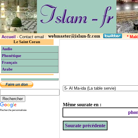
Accueil
- Contact email :
* Mak
Le Saint Coran
Audio
Phonétique
Français
Arabe
Même sourate en :
Recherche personnalisée
phon
Sourate précédente