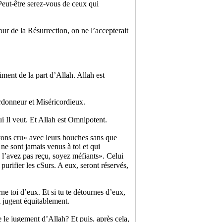
Peut-être serez-vous de ceux qui
our de la Résurrection, on ne l’accepterait
ment de la part d’Allah. Allah est
ardonneur et Miséricordieux.
ui Il veut. Et Allah est Omnipotent.
vons cru» avec leurs bouches sans que
ne sont jamais venus à toi et qui
e l’avez pas reçu, soyez méfiants». Celui
urifier les cSurs. A eux, seront réservés,
rne toi d’eux. Et si tu te détournes d’eux,
i jugent équitablement.
 le jugement d’Allah? Et puis, après cela,