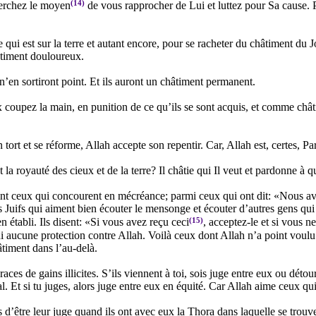
(14)
herchez le moyen
de vous rapprocher de Lui et luttez pour Sa cause. 
 qui est sur la terre et autant encore, pour se racheter du châtiment du J
âtiment douloureux.
 n’en sortiront point. Et ils auront un châtiment permanent.
 coupez la main, en punition de ce qu’ils se sont acquis, et comme châti
ort et se réforme, Allah accepte son repentir. Car, Allah est, certes, P
la royauté des cieux et de la terre? Il châtie qui Il veut et pardonne à q
nt ceux qui concourent en mécréance; parmi ceux qui ont dit: «Nous a
es Juifs qui aiment bien écouter le mensonge et écouter d’autres gens qui 
(15)
 établi. Ils disent: «Si vous avez reçu ceci
, acceptez-le et si vous n
i aucune protection contre Allah. Voilà ceux dont Allah n’a point voulu p
timent dans l’au-delà.
aces de gains illicites. S’ils viennent à toi, sois juge entre eux ou détou
al. Et si tu juges, alors juge entre eux en équité. Car Allah aime ceux qu
’être leur juge quand ils ont avec eux la Thora dans laquelle se trouve