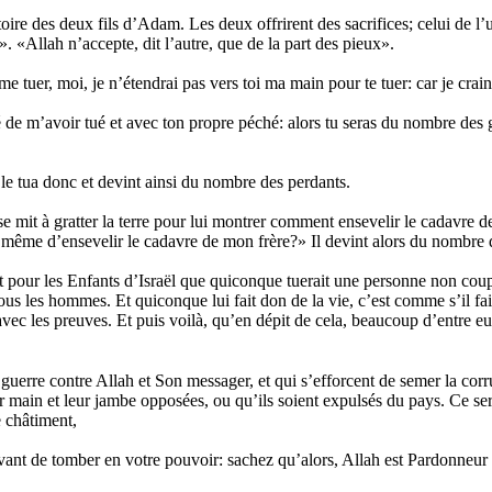
toire des deux fils d’Adam. Les deux offrirent des sacrifices; celui de l’un
t». «Allah n’accepte, dit l’autre, que de la part des pieux».
e tuer, moi, je n’étendrai pas vers toi ma main pour te tuer: car je crai
 de m’avoir tué et avec ton propre péché: alors tu seras du nombre des 
l le tua donc et devint ainsi du nombre des perdants.
mit à gratter la terre pour lui montrer comment ensevelir le cadavre de 
 même d’ensevelir le cadavre de mon frère?» Il devint alors du nombre 
 pour les Enfants d’Israël que quiconque tuerait une personne non cou
 tous les hommes. Et quiconque lui fait don de la vie, c’est comme s’il f
vec les preuves. Et puis voilà, qu’en dépit de cela, beaucoup d’entre e
erre contre Allah et Son messager, et qui s’efforcent de semer la corrupt
r main et leur jambe opposées, ou qu’ils soient expulsés du pays. Ce ser
e châtiment,
vant de tomber en votre pouvoir: sachez qu’alors, Allah est Pardonneur 