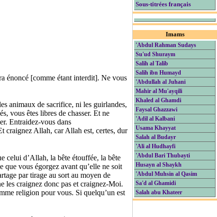
Sous-titrées français
Imams
'Abdul Rahman Sudays
Su'ud Shuraym
Salih al Talib
Salih ibn Humayd
ra énoncé [comme étant interdit]. Ne vous
'Abdullah al Juhani
Mahir al Mu'ayqili
Khaled al Ghamdi
les animaux de sacrifice, ni les guirlandes,
Faysal Ghazzawi
s, vous êtes libres de chasser. Et ne
'Adil al Kalbani
ser. Entraidez-vous dans
Usama Khayyat
 craignez Allah, car Allah est, certes, dur
Salah al Budayr
'Ali al Hudhayfi
'Abdul Bari Thubayti
 celui d’Allah, la bête étouffée, la bête
Husayn al Shaykh
e que vous égorgez avant qu’elle ne soit
partage par tirage au sort au moyen de
'Abdul Muhsin al Qasim
 ne les craignez donc pas et craignez-Moi.
Sa'd al Ghamidi
omme religion pour vous. Si quelqu’un est
Salah abu Khateer