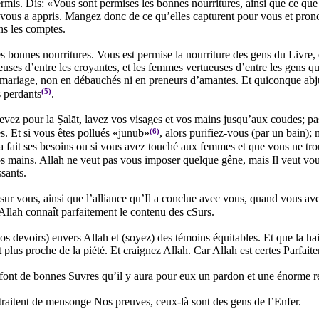
 permis. Dis: «Vous sont permises les bonnes nourritures, ainsi que ce qu
 vous a appris. Mangez donc de ce qu’elles capturent pour vous et pron
ns les comptes.
 bonnes nourritures. Vous est permise la nourriture des gens du Livre, e
ses d’entre les croyantes, et les femmes vertueuses d’entre les gens qu
mariage, non en débauchés ni en preneurs d’amantes. Et quiconque abjure
(5)
s perdants
.
vez pour la Ṣalāt, lavez vos visages et vos mains jusqu’aux coudes; pass
(6)
s. Et si vous êtes pollués «junub»
, alors purifiez-vous (par un bain);
l a fait ses besoins ou si vous avez touché aux femmes et que vous ne trou
os mains. Allah ne veut pas vous imposer quelque gêne, mais Il veut vous
ssants.
 sur vous, ainsi que l’alliance qu’Il a conclue avec vous, quand vous a
 Allah connaît parfaitement le contenu des cSurs.
os devoirs) envers Allah et (soyez) des témoins équitables. Et que la ha
est plus proche de la piété. Et craignez Allah. Car Allah est certes Parfa
t font de bonnes Suvres qu’il y aura pour eux un pardon et une énorme 
traitent de mensonge Nos preuves, ceux-là sont des gens de l’Enfer.