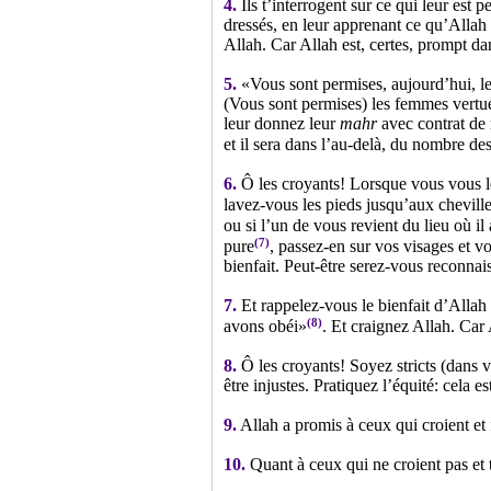
4.
Ils t’interrogent sur ce qui leur est
dressés, en leur apprenant ce qu’Allah
Allah. Car Allah est, certes, prompt da
5.
«Vous sont permises, aujourd’hui, les
(Vous sont permises) les femmes vertueu
leur donnez leur
mahr
avec contrat de 
et il sera dans l’au-delà, du nombre de
6.
Ô les croyants! Lorsque vous vous le
lavez-vous les pieds jusqu’aux cheville
ou si l’un de vous revient du lieu où i
(7)
pure
, passez-en sur vos visages et v
bienfait. Peut-être serez-vous reconnai
7.
Et rappelez-vous le bienfait d’Allah
(8)
avons obéi»
. Et craignez Allah. Car
8.
Ô les croyants! Soyez stricts (dans v
être injustes. Pratiquez l’équité: cela 
9.
Allah a promis à ceux qui croient e
10.
Quant à ceux qui ne croient pas et 