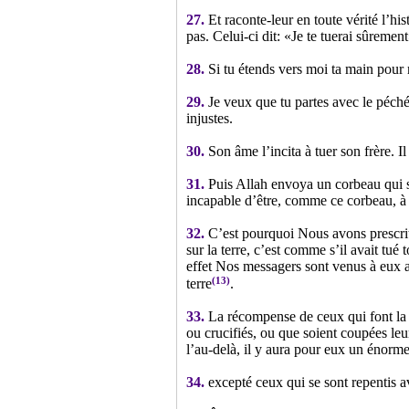
27.
Et raconte-leur en toute vérité l’his
pas. Celui-ci dit: «Je te tuerai sûremen
28.
Si tu étends vers moi ta main pour m
29.
Je veux que tu partes avec le péché
injustes.
30.
Son âme l’incita à tuer son frère. I
31.
Puis Allah envoya un corbeau qui se 
incapable d’être, comme ce corbeau, à
32.
C’est pourquoi Nous avons prescrit
sur la terre, c’est comme s’il avait tué
effet Nos messagers sont venus à eux a
(13)
terre
.
33.
La récompense de ceux qui font la gu
ou crucifiés, ou que soient coupées leu
l’au-delà, il y aura pour eux un énorm
34.
excepté ceux qui se sont repentis a