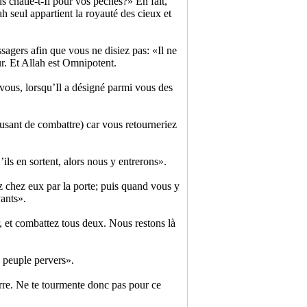
s châtie-t-Il pour vos péchés?» En fait,
ah seul appartient la royauté des cieux et
gers afin que vous ne disiez pas: «Il ne
ur. Et Allah est Omnipotent.
ous, lorsqu’Il a désigné parmi vous des
fusant de combattre) car vous retourneriez
’ils en sortent, alors nous y entrerons».
z chez eux par la porte; puis quand vous y
yants».
r, et combattez tous deux. Nous restons là
e peuple pervers».
terre. Ne te tourmente donc pas pour ce