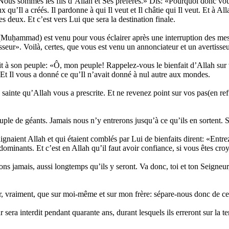
 «Nous sommes les fils d’Allah et Ses préférés.» Dis: «Pourquoi donc vou
 qu’Il a créés. Il pardonne à qui Il veut et Il châtie qui Il veut. Et à All
les deux. Et c’est vers Lui que sera la destination finale.
uḥammad) est venu pour vous éclairer après une interruption des messa
sseur». Voilà, certes, que vous est venu un annonciateur et un avertisse
à son peuple: «Ô, mon peuple! Rappelez-vous le bienfait d’Allah sur v
s. Et Il vous a donné ce qu’Il n’avait donné à nul autre aux mondes.
sainte qu’Allah vous a prescrite. Et ne revenez point sur vos pas(en re
euple de géants. Jamais nous n’y entrerons jusqu’à ce qu’ils en sortent. S
aient Allah et qui étaient comblés par Lui de bienfaits dirent: «Entre
dominants. Et c’est en Allah qu’il faut avoir confiance, si vous êtes cro
ons jamais, aussi longtemps qu’ils y seront. Va donc, toi et ton Seigneu
ir, vraiment, que sur moi-même et sur mon frère: sépare-nous donc de c
r sera interdit pendant quarante ans, durant lesquels ils erreront sur la 