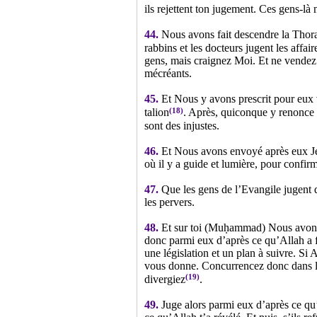
ils rejettent ton jugement. Ces gens-là
44.
Nous avons fait descendre la Thora d
rabbins et les docteurs jugent les affai
gens, mais craignez Moi. Et ne vendez 
mécréants.
45.
Et Nous y avons prescrit pour eux vi
(18)
talion
. Après, quiconque y renonce p
sont des injustes.
46.
Et Nous avons envoyé après eux Jésu
où il y a guide et lumière, pour confirm
47.
Que les gens de l’Evangile jugent d
les pervers.
48.
Et sur toi (Muḥammad) Nous avons fai
donc parmi eux d’après ce qu’Allah a f
une législation et un plan à suivre. Si
vous donne. Concurrencez donc dans les
(19)
divergiez
.
49.
Juge alors parmi eux d’après ce qu’A