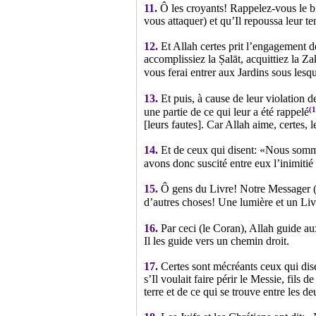
11.
Ô les croyants! Rappelez-vous le bi
vous attaquer) et qu’Il repoussa leur te
12.
Et Allah certes prit l’engagement 
accomplissiez la Ṣalāt, acquittiez la Za
vous ferai entrer aux Jardins sous lesq
13.
Et puis, à cause de leur violation d
(1
une partie de ce qui leur a été rappelé
[leurs fautes]. Car Allah aime, certes, l
14.
Et de ceux qui disent: «Nous sommes
avons donc suscité entre eux l’inimitié 
15.
Ô gens du Livre! Notre Messager (
d’autres choses! Une lumière et un Liv
16.
Par ceci (le Coran), Allah guide aux
Il les guide vers un chemin droit.
17.
Certes sont mécréants ceux qui dise
s’Il voulait faire périr le Messie, fils 
terre et de ce qui se trouve entre les d