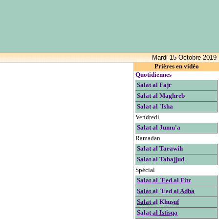
Mardi 15 Octobre 2019
Prières en vidéo
Quotidiennes
Salat al Fajr
Salat al Maghreb
Salat al 'Isha
Vendredi
Salat al Jumu'a
Ramadan
Salat al Tarawih
Salat al Tahajjud
Spécial
Salat al 'Eed al Fitr
Salat al 'Eed al Adha
Salat al Khusuf
Salat al Istisqa