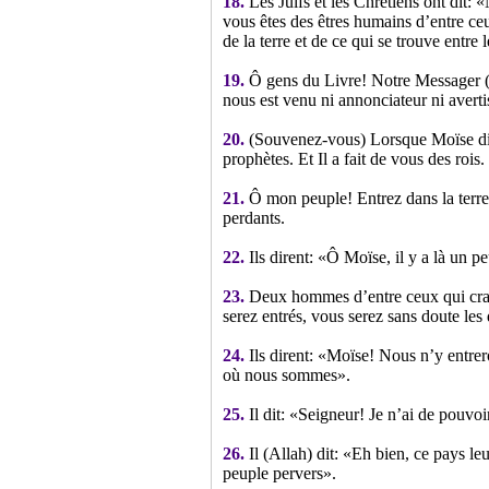
18.
Les Juifs et les Chrétiens ont dit:
vous êtes des êtres humains d’entre ceux
de la terre et de ce qui se trouve entre 
19.
Ô gens du Livre! Notre Messager (M
nous est venu ni annonciateur ni averti
20.
(Souvenez-vous) Lorsque Moïse dit 
prophètes. Et Il a fait de vous des roi
21.
Ô mon peuple! Entrez dans la terre 
perdants.
22.
Ils dirent: «Ô Moïse, il y a là un p
23.
Deux hommes d’entre ceux qui craign
serez entrés, vous serez sans doute les 
24.
Ils dirent: «Moïse! Nous n’y entrer
où nous sommes».
25.
Il dit: «Seigneur! Je n’ai de pouvo
26.
Il (Allah) dit: «Eh bien, ce pays leu
peuple pervers».