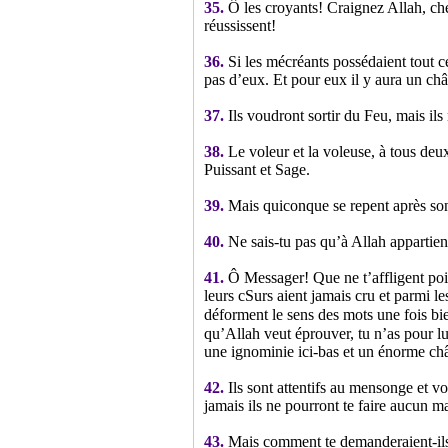
35.
Ô les croyants! Craignez Allah, c
réussissent!
36.
Si les mécréants possédaient tout ce
pas d’eux. Et pour eux il y aura un ch
37.
Ils voudront sortir du Feu, mais ils
38.
Le voleur et la voleuse, à tous deux
Puissant et Sage.
39.
Mais quiconque se repent après son t
40.
Ne sais-tu pas qu’à Allah appartient 
41.
Ô Messager! Que ne t’affligent poi
leurs cSurs aient jamais cru et parmi l
déforment le sens des mots une fois bien
qu’Allah veut éprouver, tu n’as pour lu
une ignominie ici-bas et un énorme châ
42.
Ils sont attentifs au mensonge et vor
jamais ils ne pourront te faire aucun m
43.
Mais comment te demanderaient-ils d