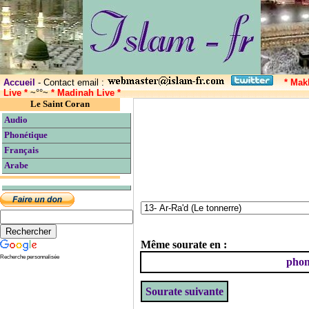
Accueil
- Contact email :
* Mak
Live *
~°°~
* Madinah Live *
Le Saint Coran
Audio
Phonétique
Français
Arabe
Même sourate en :
Recherche personnalisée
phon
Sourate suivante