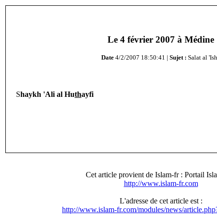
Le 4 février 2007 à Médine
Date
4/2/2007 18:50:41 |
Sujet :
Salat al 'Is
S
haykh 'Ali al Hu
th
ayfi
Cet article provient de Islam-fr : Portail Is
http://www.islam-fr.com
L'adresse de cet article est :
http://www.islam-fr.com/modules/news/article.ph