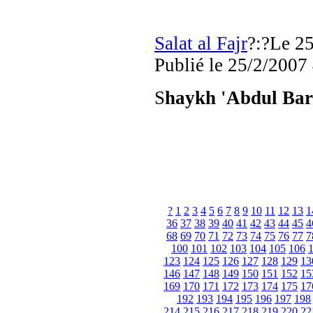
Salat al Fajr
?:?Le 25
Publié
le 25/2/2007
S
haykh 'Abdul Bar
?
1
2
3
4
5
6
7
8
9
10
11
12
13
1
36
37
38
39
40
41
42
43
44
45
4
68
69
70
71
72
73
74
75
76
77
7
100
101
102
103
104
105
106
123
124
125
126
127
128
129
13
146
147
148
149
150
151
152
15
169
170
171
172
173
174
175
17
192
193
194
195
196
197
198
214
215
216
217
218
219
220
22