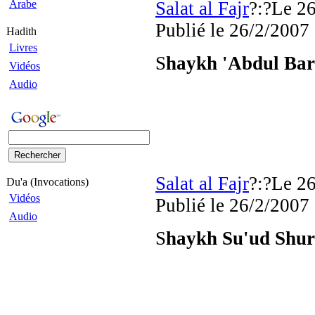
Arabe
Salat al Fajr
?:?Le 26
Publié
le 26/2/2007
Hadith
Livres
S
haykh 'Abdul Bar
Vidéos
Audio
Salat al Fajr
?:?Le 26
Du'a (Invocations)
Vidéos
Publié
le 26/2/2007
Audio
S
haykh Su'ud Shu