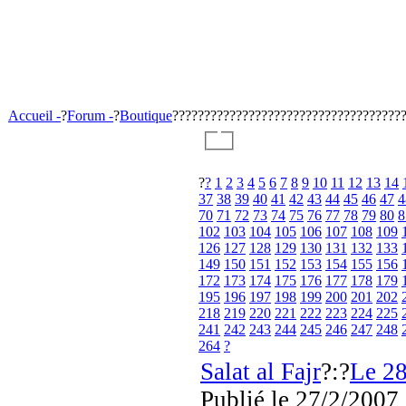
Accueil -
?
Forum -
?
Boutique
????????????????????????????????????
?
?
1
2
3
4
5
6
7
8
9
10
11
12
13
14
37
38
39
40
41
42
43
44
45
46
47
4
70
71
72
73
74
75
76
77
78
79
80
8
102
103
104
105
106
107
108
109
126
127
128
129
130
131
132
133
149
150
151
152
153
154
155
156
172
173
174
175
176
177
178
179
195
196
197
198
199
200
201
202
218
219
220
221
222
223
224
225
241
242
243
244
245
246
247
248
264
?
Salat al Fajr
?:?
Le 28
Publié
le 27/2/2007