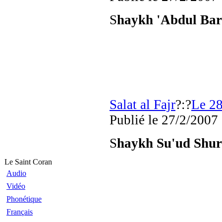
S
haykh 'Abdul Bar
Salat al Fajr
?:?
Le 28
Publié
le 27/2/2007
S
haykh Su'ud Shu
Le Saint Coran
Audio
Vidéo
Phonétique
Français