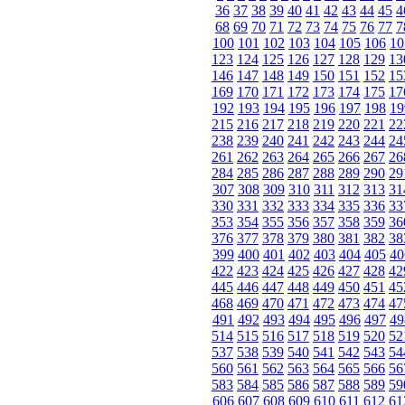
36
37
38
39
40
41
42
43
44
45
4
68
69
70
71
72
73
74
75
76
77
7
100
101
102
103
104
105
106
10
123
124
125
126
127
128
129
13
146
147
148
149
150
151
152
15
169
170
171
172
173
174
175
17
192
193
194
195
196
197
198
19
215
216
217
218
219
220
221
22
238
239
240
241
242
243
244
24
261
262
263
264
265
266
267
26
284
285
286
287
288
289
290
29
307
308
309
310
311
312
313
31
330
331
332
333
334
335
336
33
353
354
355
356
357
358
359
36
376
377
378
379
380
381
382
38
399
400
401
402
403
404
405
40
422
423
424
425
426
427
428
42
445
446
447
448
449
450
451
45
468
469
470
471
472
473
474
47
491
492
493
494
495
496
497
49
514
515
516
517
518
519
520
52
537
538
539
540
541
542
543
54
560
561
562
563
564
565
566
56
583
584
585
586
587
588
589
59
606
607
608
609
610
611
612
61