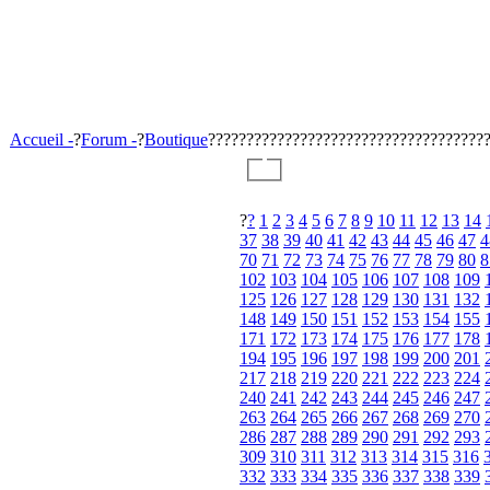
Accueil -
?
Forum -
?
Boutique
????????????????????????????????????
?
?
1
2
3
4
5
6
7
8
9
10
11
12
13
14
37
38
39
40
41
42
43
44
45
46
47
4
70
71
72
73
74
75
76
77
78
79
80
8
102
103
104
105
106
107
108
109
125
126
127
128
129
130
131
132
148
149
150
151
152
153
154
155
171
172
173
174
175
176
177
178
194
195
196
197
198
199
200
201
217
218
219
220
221
222
223
224
240
241
242
243
244
245
246
247
263
264
265
266
267
268
269
270
286
287
288
289
290
291
292
293
309
310
311
312
313
314
315
316
332
333
334
335
336
337
338
339