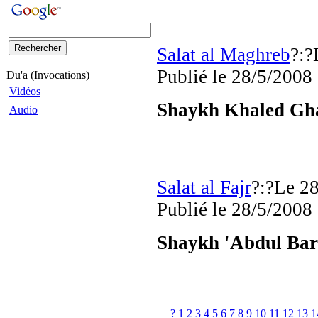
Salat al Maghreb
?:?
Publié
le 28/5/2008
Du'a (Invocations)
Vidéos
Shaykh Khaled Gh
Audio
Salat al Fajr
?:?Le 2
Publié
le 28/5/2008
Shaykh 'Abdul Bar
?
1
2
3
4
5
6
7
8
9
10
11
12
13
1