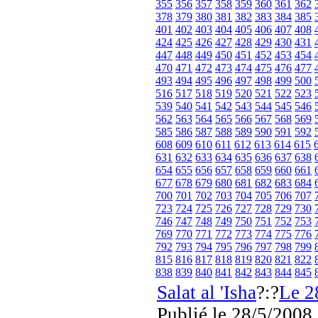
355
356
357
358
359
360
361
362
378
379
380
381
382
383
384
385
401
402
403
404
405
406
407
408
424
425
426
427
428
429
430
431
447
448
449
450
451
452
453
454
470
471
472
473
474
475
476
477
493
494
495
496
497
498
499
500
516
517
518
519
520
521
522
523
539
540
541
542
543
544
545
546
562
563
564
565
566
567
568
569
585
586
587
588
589
590
591
592
608
609
610
611
612
613
614
615
631
632
633
634
635
636
637
638
654
655
656
657
658
659
660
661
677
678
679
680
681
682
683
684
700
701
702
703
704
705
706
707
723
724
725
726
727
728
729
730
746
747
748
749
750
751
752
753
769
770
771
772
773
774
775
776
792
793
794
795
796
797
798
799
815
816
817
818
819
820
821
822
838
839
840
841
842
843
844
845
Salat al 'Isha
?:?
Le 2
Publié
le 28/5/2008