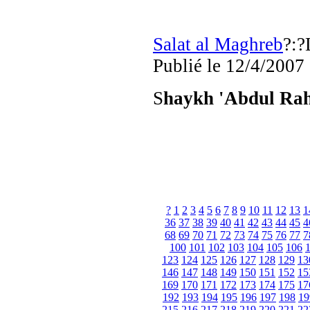
Salat al Maghreb
?:?
Publié
le 12/4/2007
S
haykh 'Abdul Ra
?
1
2
3
4
5
6
7
8
9
10
11
12
13
1
36
37
38
39
40
41
42
43
44
45
4
68
69
70
71
72
73
74
75
76
77
7
100
101
102
103
104
105
106
123
124
125
126
127
128
129
13
146
147
148
149
150
151
152
15
169
170
171
172
173
174
175
17
192
193
194
195
196
197
198
19
215
216
217
218
219
220
221
22