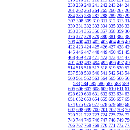
238
239
240
241
242
243
244
24
261
262
263
264
265
266
267
26
284
285
286
287
288
289
290
29
307
308
309
310
311
312
313
31
330
331
332
333
334
335
336
33
353
354
355
356
357
358
359
36
376
377
378
379
380
381
382
38
399
400
401
402
403
404
405
40
422
423
424
425
426
427
428
42
445
446
447
448
449
450
451
45
468
469
470
471
472
473
474
47
491
492
493
494
495
496
497
49
514
515
516
517
518
519
520
52
537
538
539
540
541
542
543
54
560
561
562
563
564
565
566
56
583
584
585
586
587
588
589
605
606
607
608
609
610
611
61
628
629
630
631
632
633
634
63
651
652
653
654
655
656
657
65
674
675
676
677
678
679
680
68
697
698
699
700
701
702
703
70
720
721
722
723
724
725
726
72
743
744
745
746
747
748
749
75
766
767
768
769
770
771
772
77