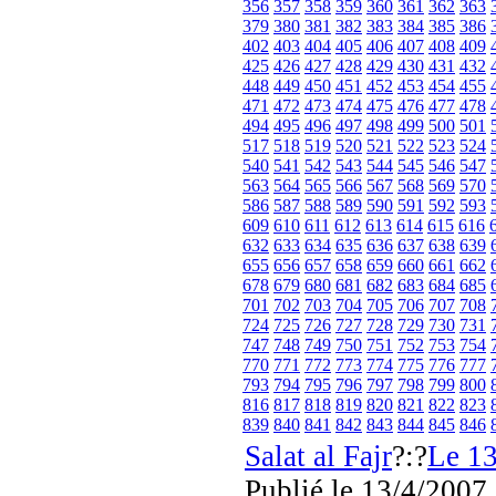
356
357
358
359
360
361
362
363
379
380
381
382
383
384
385
386
402
403
404
405
406
407
408
409
425
426
427
428
429
430
431
432
448
449
450
451
452
453
454
455
471
472
473
474
475
476
477
478
494
495
496
497
498
499
500
501
517
518
519
520
521
522
523
524
540
541
542
543
544
545
546
547
563
564
565
566
567
568
569
570
586
587
588
589
590
591
592
593
609
610
611
612
613
614
615
616
632
633
634
635
636
637
638
639
655
656
657
658
659
660
661
662
678
679
680
681
682
683
684
685
701
702
703
704
705
706
707
708
724
725
726
727
728
729
730
731
747
748
749
750
751
752
753
754
770
771
772
773
774
775
776
777
793
794
795
796
797
798
799
800
816
817
818
819
820
821
822
823
839
840
841
842
843
844
845
846
Salat al Fajr
?:?
Le 13
Publié
le 13/4/2007