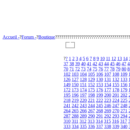
Accueil -
?
Forum -
?
Boutique
????????????????????????????????????
?
?
1
2
3
4
5
6
7
8
9
10
11
12
13
14
37
38
39
40
41
42
43
44
45
46
47
4
70
71
72
73
74
75
76
77
78
79
80
8
102
103
104
105
106
107
108
109
126
127
128
129
130
131
132
133
149
150
151
152
153
154
155
156
172
173
174
175
176
177
178
179
195
196
197
198
199
200
201
202
218
219
220
221
222
223
224
225
241
242
243
244
245
246
247
248
264
265
266
267
268
269
270
271
287
288
289
290
291
292
293
294
310
311
312
313
314
315
316
317
333
334
335
336
337
338
339
340