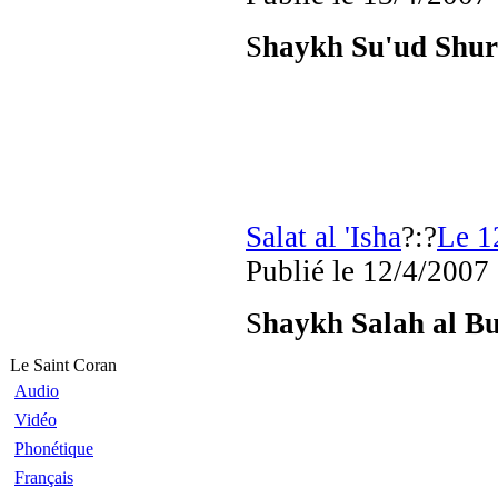
S
haykh Su'ud Shu
Salat al 'Isha
?:?
Le 1
Publié
le 12/4/2007
S
haykh Salah al B
Le Saint Coran
Audio
Vidéo
Phonétique
Français