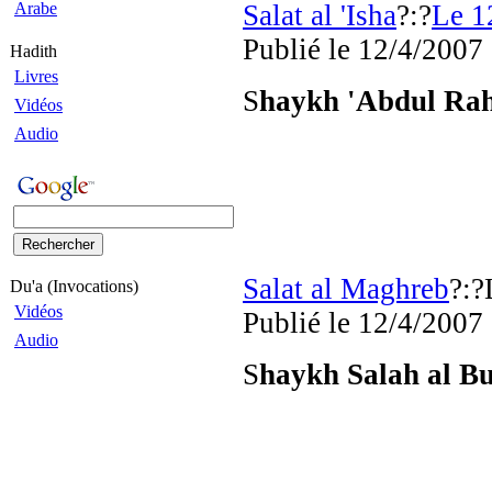
Arabe
Salat al 'Isha
?:?
Le 1
Publié
le 12/4/2007
Hadith
Livres
S
haykh 'Abdul Ra
Vidéos
Audio
Salat al Maghreb
?:?
Du'a (Invocations)
Vidéos
Publié
le 12/4/2007
Audio
S
haykh Salah al B