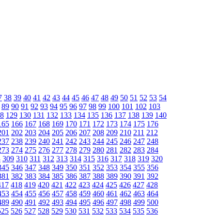
7
38
39
40
41
42
43
44
45
46
47
48
49
50
51
52
53
54
89
90
91
92
93
94
95
96
97
98
99
100
101
102
103
8
129
130
131
132
133
134
135
136
137
138
139
140
165
166
167
168
169
170
171
172
173
174
175
176
201
202
203
204
205
206
207
208
209
210
211
212
237
238
239
240
241
242
243
244
245
246
247
248
273
274
275
276
277
278
279
280
281
282
283
284
8
309
310
311
312
313
314
315
316
317
318
319
320
345
346
347
348
349
350
351
352
353
354
355
356
381
382
383
384
385
386
387
388
389
390
391
392
417
418
419
420
421
422
423
424
425
426
427
428
453
454
455
456
457
458
459
460
461
462
463
464
489
490
491
492
493
494
495
496
497
498
499
500
525
526
527
528
529
530
531
532
533
534
535
536