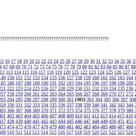
????????????????????????????????????????????????????
15
16
17
18
19
20
21
22
23
24
25
26
27
28
29
30
31
32
33
34
35
36
3
6
67
68
69
70
71
72
73
74
75
76
77
78
79
80
81
82
83
84
85
86
87
88
12
113
114
115
116
117
118
119
120
121
122
123
124
125
126
127
12
149
150
151
152
153
154
155
156
157
158
159
160
161
162
163
164
185
186
187
188
189
190
191
192
193
194
195
196
197
198
199
200
221
222
223
224
225
226
227
228
229
230
231
232
233
234
235
236
257
258
259
260
261
262
263
264
265
266
267
268
269
270
271
272
293
294
295
296
297
298
299
300
301
(302)
303
304
305
306
307
30
329
330
331
332
333
334
335
336
337
338
339
340
341
342
343
344
365
366
367
368
369
370
371
372
373
374
375
376
377
378
379
380
401
402
403
404
405
406
407
408
409
410
411
412
413
414
415
416
437
438
439
440
441
442
443
444
445
446
447
448
449
450
451
452
473
474
475
476
477
478
479
480
481
482
483
484
485
486
487
488
509
510
511
512
513
514
515
516
517
518
519
520
521
522
523
524