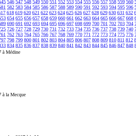
545
546
547
548
549
550
551
552
553
554
555
556
557
558
559
560
581
582
583
584
585
586
587
588
589
590
591
592
593
594
595
596
617
618
619
620
621
622
623
624
625
626
627
628
629
630
631
632
653
654
655
656
657
658
659
660
661
662
663
664
665
666
667
668
689
690
691
692
693
694
695
696
697
698
699
700
701
702
703
704
725
726
727
728
729
730
731
732
733
734
735
736
737
738
739
740
761
762
763
764
765
766
767
768
769
770
771
772
773
774
775
776
797
798
799
800
801
802
803
804
805
806
807
808
809
810
811
812
833
834
835
836
837
838
839
840
841
842
843
844
845
846
847
848
7 à Médine
7 à la Mecque