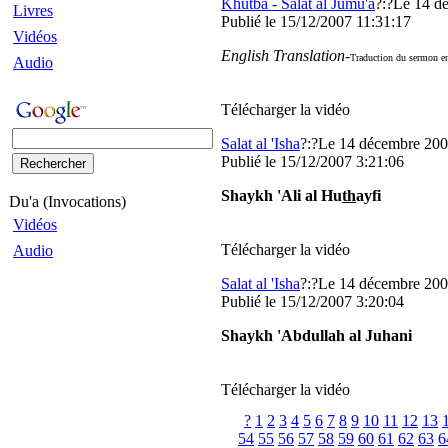
Khutba - Salat al Jumu'a
?:?Le 14 d
Livres
Publié
le 15/12/2007 11:31:17
Vidéos
English Translation
-
Traduction du sermon en
Audio
Télécharger la vidéo
Salat al 'Isha
?:?Le 14 décembre 20
Publié
le 15/12/2007 3:21:06
Shaykh 'Ali al Hu
th
ayfi
Du'a (Invocations)
Vidéos
Télécharger la vidéo
Audio
Salat al 'Isha
?:?Le 14 décembre 200
Publié
le 15/12/2007 3:20:04
Shaykh 'Abdullah al Juhani
Télécharger la vidéo
?
1
2
3
4
5
6
7
8
9
10
11
12
13
54
55
56
57
58
59
60
61
62
63
6