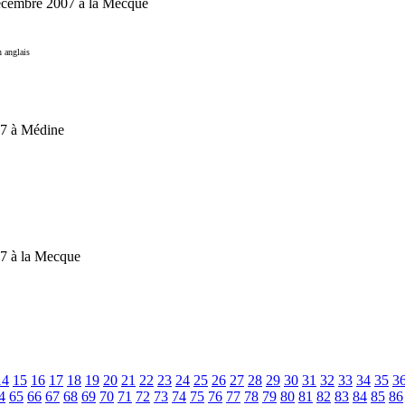
écembre 2007 à la Mecque
 anglais
07 à Médine
7 à la Mecque
14
15
16
17
18
19
20
21
22
23
24
25
26
27
28
29
30
31
32
33
34
35
3
4
65
66
67
68
69
70
71
72
73
74
75
76
77
78
79
80
81
82
83
84
85
86