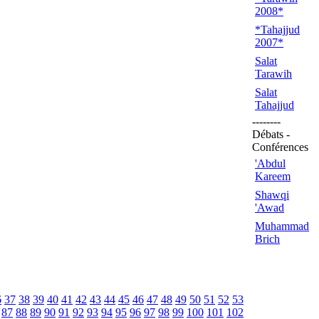
2008*
*Tahajjud
2007*
Salat
Tarawih
Salat
Tahajjud
--------
Débats -
Conférences
'Abdul
Kareem
Shawqi
'Awad
Muhammad
Brich
6
37
38
39
40
41
42
43
44
45
46
47
48
49
50
51
52
53
87
88
89
90
91
92
93
94
95
96
97
98
99
100
101
102