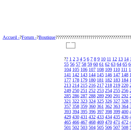
Accueil -
?
Forum -
?
Boutique
????????????????????????????????????
?
?
1
2
3
4
5
6
7
8
9
10
11
12
13
14
55
56
57
58
59
60
61
62
63
64
65
6
104
105
106
107
108
109
110
111
1
141
142
143
144
145
146
147
148
177
178
179
180
181
182
183
184
213
214
215
216
217
218
219
220
249
250
251
252
253
254
255
256
285
286
287
288
289
290
291
292
321
322
323
324
325
326
327
328
357
358
359
360
361
362
363
364
393
394
395
396
397
398
399
400
429
430
431
432
433
434
435
436
465
466
467
468
469
470
471
472
501
502
503
504
505
506
507
508