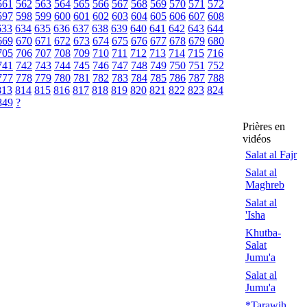
561
562
563
564
565
566
567
568
569
570
571
572
597
598
599
600
601
602
603
604
605
606
607
608
633
634
635
636
637
638
639
640
641
642
643
644
669
670
671
672
673
674
675
676
677
678
679
680
705
706
707
708
709
710
711
712
713
714
715
716
741
742
743
744
745
746
747
748
749
750
751
752
777
778
779
780
781
782
783
784
785
786
787
788
813
814
815
816
817
818
819
820
821
822
823
824
849
?
Prières en
vidéos
Salat al Fajr
Salat al
Maghreb
Salat al
'Isha
Khutba-
Salat
Jumu'a
Salat al
Jumu'a
*Tarawih