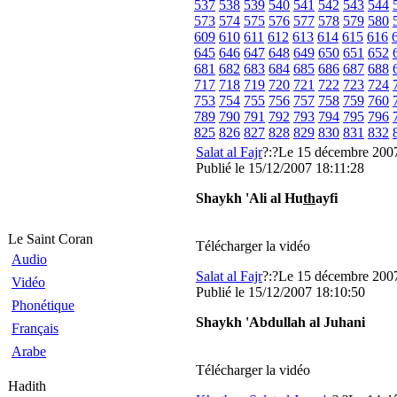
537
538
539
540
541
542
543
544
573
574
575
576
577
578
579
580
609
610
611
612
613
614
615
616
645
646
647
648
649
650
651
652
681
682
683
684
685
686
687
688
717
718
719
720
721
722
723
724
753
754
755
756
757
758
759
760
789
790
791
792
793
794
795
796
825
826
827
828
829
830
831
832
Salat al Fajr
?:?Le 15 décembre 200
Publié
le 15/12/2007 18:11:28
Shaykh 'Ali al Hu
th
ayfi
Le Saint Coran
Télécharger la vidéo
Audio
Salat al Fajr
?:?Le 15 décembre 200
Vidéo
Publié
le 15/12/2007 18:10:50
Phonétique
Shaykh 'Abdullah al Juhani
Français
Arabe
Télécharger la vidéo
Hadith